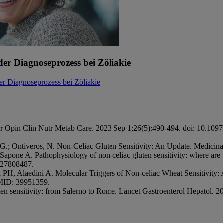
der Diagnoseprozess bei Zöliakie
der Diagnoseprozess bei Zöliakie
y. Curr Opin Clin Nutr Metab Care. 2023 Sep 1;26(5):490-494. doi: 
.G.; Ontiveros, N. Non-Celiac Gluten Sensitivity: An Update. Medicin
 Sapone A. Pathophysiology of non-celiac gluten sensitivity: where ar
 27808487.
PH, Alaedini A. Molecular Triggers of Non-celiac Wheat Sensitivity: 
PMID: 39951359.
 sensitivity: from Salerno to Rome. Lancet Gastroenterol Hepatol. 