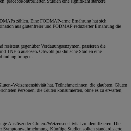
en, placebokontrollierten Studien eine signifikant stärkere
DMAPs
zählen. Eine
FODMAP-arme Ernährung
hat sich
mbination aus glutenfreier und FODMAP-reduzierter Ernährung die
nd resistent gegenüber Verdauungsenzymen, passieren die
und TNF-α auslösen. Obwohl präklinische Studien eine
erbindung bringen.
uten-/Weizensensitivität hat. Teilnehmer:innen, die glaubten, Gluten
erichteten Personen, die Gluten konsumierten, ohne es zu erwarten,
ge Auslöser der Gluten-/Weizensensitivität zu identifizieren. Die
 der Symptomwahrnehmung. Künftige Studien sollten standardisierte