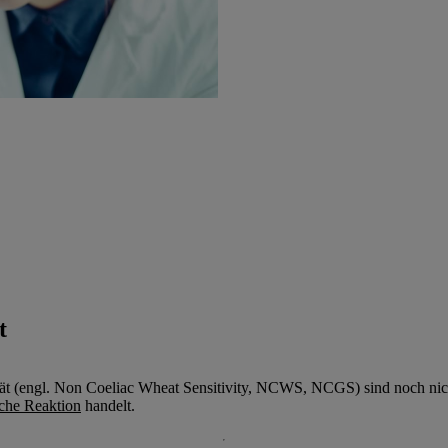
t
t (engl. Non Coeliac Wheat Sensitivity, NCWS, NCGS) sind noch nicht v
sche Reaktion
handelt.