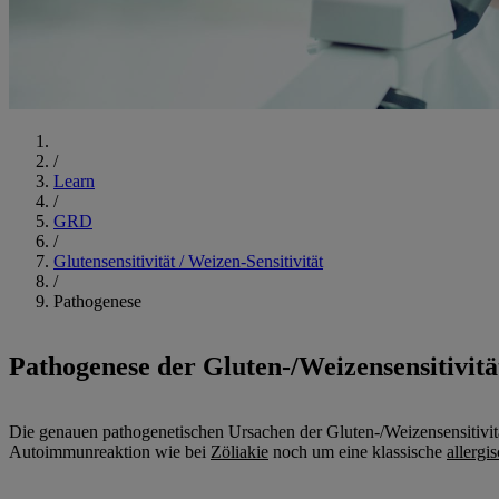
Start
/
Learn
/
GRD
/
Glutensensitivität / Weizen-Sensitivität
/
Pathogenese
Pathogenese der Gluten-/Weizensensitivitä
Die genauen pathogenetischen Ursachen der Gluten-/Weizensensitivitä
Autoimmunreaktion wie bei
Zöliakie
noch um eine klassische
allergi