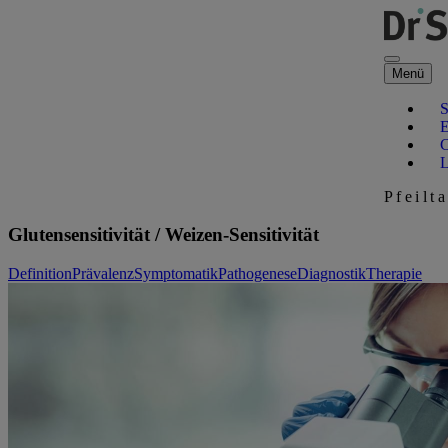
Direkt zum Hauptinhalt
Menü
Pfeilt
Glutensensitivität / Weizen-Sensitivität
Definition
Prävalenz
Symptomatik
Pathogenese
Diagnostik
Therapie