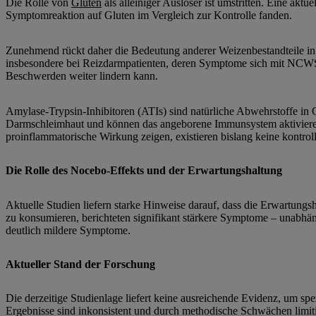
Die Rolle von
Gluten
als alleiniger Auslöser ist umstritten. Eine aktu
Symptomreaktion auf Gluten im Vergleich zur Kontrolle fanden.
Zunehmend rückt daher die Bedeutung anderer Weizenbestandteile in
insbesondere bei Reizdarmpatienten, deren Symptome sich mit NCWS 
Beschwerden weiter lindern kann.
Amylase-Trypsin-Inhibitoren (ATIs) sind natürliche Abwehrstoffe in
Darmschleimhaut und können das angeborene Immunsystem aktivieren 
proinflammatorische Wirkung zeigen, existieren bislang keine kontrol
Die Rolle des Nocebo-Effekts und der Erwartungshaltung
Aktuelle Studien liefern starke Hinweise darauf, dass die Erwartung
zu konsumieren, berichteten signifikant stärkere Symptome – unabhäng
deutlich mildere Symptome.
Aktueller Stand der Forschung
Die derzeitige Studienlage liefert keine ausreichende Evidenz, um sp
Ergebnisse sind inkonsistent und durch methodische Schwächen limiti