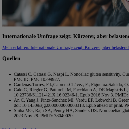
Internationale Umfrage zeigt: Kürzerer, aber belasten
Mehr erfahren
: Internationale Umfrage zeigt: Kürzerer, aber belasten
Quellen
Catassi C, Catassi G, Naspi L. Nonceliac gluten sensitivit
PMCID: PMC10399927.
Cárdenas-Torres, F.I.;Cabrera-Chávez, F.; Figueroa-Salcido, O
Caio G, Riegler G, Patturelli M, Facchiano A, DE Magistris L,
10.23736/S1121-421X.16.02346-1. Epub 2016 Nov 3. PMID:
An C, Yang J, Pinto-Sanchez MI, Verdu EF, Lebwohl B, Green 
doi: 10.14309/ajg.0000000000003318. Epub ahead of print. 
Shiha MG, Raju SA, Penny HA, Sanders DS. Non-coeliac gluten
2023 Nov 28. PMID: 38040020.