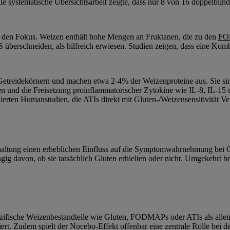
elle systematische Übersichtsarbeit zeigte, dass nur 8 von 16 doppelblind
 den Fokus. Weizen enthält hohe Mengen an Fruktanen, die zu den
FO
überschneiden, als hilfreich erwiesen. Studien zeigen, dass eine Ko
 Getreidekörnern und machen etwa 2-4% der Weizenproteine aus. Sie si
und die Freisetzung proinflammatorischer Zytokine wie IL-8, IL-15 
lierten Humanstudien, die ATIs direkt mit Gluten-/Weizensensitivität V
shaltung einen erheblichen Einfluss auf die Symptomwahrnehmung bei Gl
ig davon, ob sie tatsächlich Gluten erhielten oder nicht. Umgekehrt b
ezifische Weizenbestandteile wie Gluten, FODMAPs oder ATIs als alleini
ert. Zudem spielt der Nocebo-Effekt offenbar eine zentrale Rolle bei