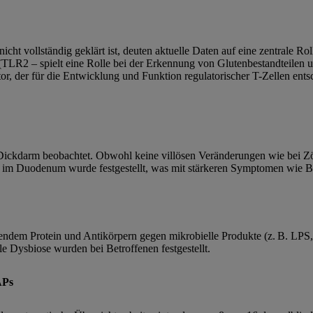
icht vollständig geklärt ist, deuten aktuelle Daten auf eine zentrale
 (TLR2 – spielt eine Rolle bei der Erkennung von Glutenbestandteilen
 der für die Entwicklung und Funktion regulatorischer T-Zellen entsch
kdarm beobachtet. Obwohl keine villösen Veränderungen wie bei Zöliak
hl im Duodenum wurde festgestellt, was mit stärkeren Symptomen wie 
ndem Protein und Antikörpern gegen mikrobielle Produkte (z. B. LPS,
le Dysbiose wurden bei Betroffenen festgestellt.
APs