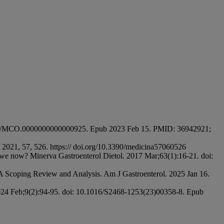
10.1097/MCO.0000000000000925. Epub 2023 Feb 15. PMID: 36942921;
a 2021, 57, 526. https:// doi.org/10.3390/medicina57060526
e we now? Minerva Gastroenterol Dietol. 2017 Mar;63(1):16-21. doi:
A Scoping Review and Analysis. Am J Gastroenterol. 2025 Jan 16.
2024 Feb;9(2):94-95. doi: 10.1016/S2468-1253(23)00358-8. Epub