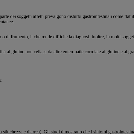
rte dei soggetti affetti prevalgono disturbi gastrointestinali come flatu
cutanee.
i frumento, il che rende difficile la diagnosi. Inoltre, in molti soggetti
 al glutine non celiaca da altre enteropatie correlate al glutine e al gran
o:
titichezza e diarrea). Gli studi dimostrano che i sintomi gastrointestinal