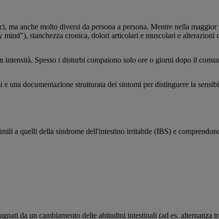
ici, ma anche molto diversi da persona a persona. Mentre nella maggior pa
y mind"), stanchezza cronica, dolori articolari e muscolari e alterazioni 
intensità. Spesso i disturbi compaiono solo ore o giorni dopo il consumo d
e una documentazione strutturata dei sintomi per distinguere la sensibilità
simili a quelli della sindrome dell'intestino irritabile (IBS) e comprendon
ti da un cambiamento delle abitudini intestinali (ad es. alternanza tra s