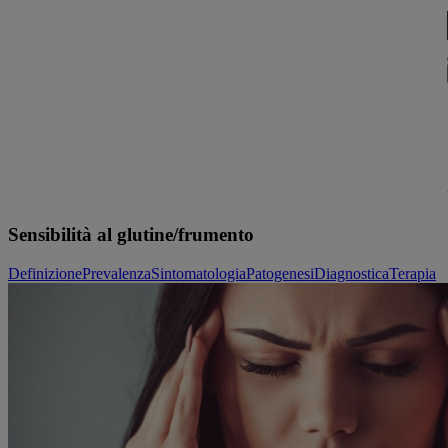
Passa al contenuto principale
Sensibilità al glutine/frumento
Definizione
Prevalenza
Sintomatologia
Patogenesi
Diagnostica
Terapia