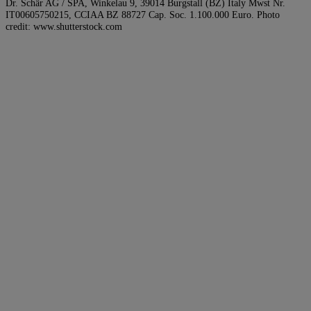
Dr. Schär AG / SPA, Winkelau 9, 39014 Burgstall (BZ) Italy Mwst Nr.
IT00605750215, CCIAA BZ 88727 Cap. Soc. 1.100.000 Euro. Photo
credit: www.shutterstock.com