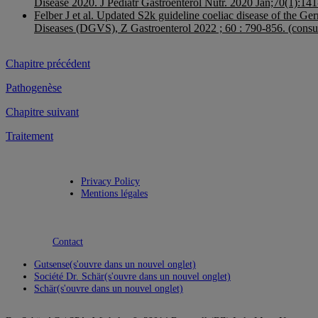
Disease 2020. J Pediatr Gastroenterol Nutr. 2020 Jan;70(1):141
Felber J et al. Updated S2k guideline coeliac disease of the G
Diseases (DGVS), Z Gastroenterol 2022 ; 60 : 790-856. (consul
Chapitre précédent
Pathogenèse
Chapitre suivant
Traitement
Privacy Policy
Mentions légales
Contact
Gutsense
(s'ouvre dans un nouvel onglet)
Société Dr. Schär
(s'ouvre dans un nouvel onglet)
Schär
(s'ouvre dans un nouvel onglet)