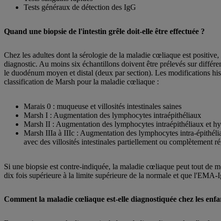
Tests généraux de détection des IgG
Quand une biopsie de l'intestin grêle doit-elle être effectuée ?
Chez les adultes dont la sérologie de la maladie cœliaque est positive, 
diagnostic. Au moins six échantillons doivent être prélevés sur diffé
le duodénum moyen et distal (deux par section). Les modifications his
classification de Marsh pour la maladie cœliaque :
Marais 0 : muqueuse et villosités intestinales saines
Marsh I : Augmentation des lymphocytes intraépithéliaux
Marsh II : Augmentation des lymphocytes intraépithéliaux et hy
Marsh IIIa à IIIc : Augmentation des lymphocytes intra-épithélia
avec des villosités intestinales partiellement ou complètement ré
Si une biopsie est contre-indiquée, la maladie cœliaque peut tout de 
dix fois supérieure à la limite supérieure de la normale et que l'EMA-
Comment la maladie cœliaque est-elle diagnostiquée chez les enfa