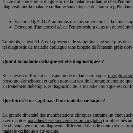
En ce qui concerne le diagnostic de la maladie cœliaque chez l'enfant,
diagnostiquer la maladie cœliaque sans biopsie de l'intestin grêle dans 
Valeurs d'IgA TGA au moins dix fois supérieures à la limite sup
Détection d'anticorps IgA de l'endomysium dans un deuxième é
Toutefois, le test HLA et la présence de symptômes ne sont plus des cr
tel diagnostic de maladie cœliaque sans biopsie de l'intestin grêle doi
Quand la maladie cœliaque est-elle diagnostiquée ?
Si les tests confirment la suspicion de maladie cœliaque,
un régime str
personne s'améliorent et qu'un nouveau test de laboratoire montre que
au traitement diététique, le diagnostic de la maladie cœliaque est con
Que faire s'il ne s'agit pas d'une maladie cœliaque ?
La grande diversité des manifestations cliniques entraîne un chevauc
avec d'autres
maladies liées aux céréales ou au gluten
(troubles liés a
de chevauchement, un diagnostic différentiel dans le contexte des troub
maladie cœliaque a été exclue.