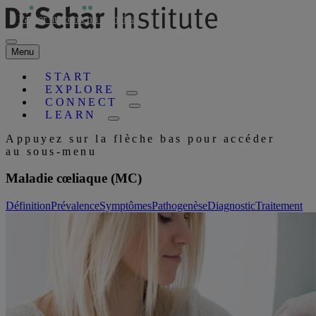
Passer au contenu principal
Menu
START
EXPLORE
CONNECT
LEARN
Appuyez sur la flèche bas pour accéder
au sous-menu
Maladie cœliaque (MC)
Définition
Prévalence
Symptômes
Pathogenèse
Diagnostic
Traitement