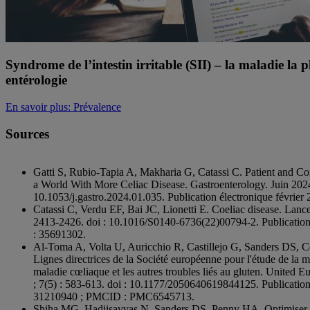
Syndrome de l’intestin irritable (SII) – la maladie la 
entérologie
En savoir plus
: Prévalence
Sources
Gatti S, Rubio-Tapia A, Makharia G, Catassi C. Patient and 
a World With More Celiac Disease. Gastroenterology. Juin 2024 
10.1053/j.gastro.2024.01.035. Publication électronique févrie
Catassi C, Verdu EF, Bai JC, Lionetti E. Coeliac disease. Lance
2413-2426. doi : 10.1016/S0140-6736(22)00794-2. Publication
: 35691302.
Al-Toma A, Volta U, Auricchio R, Castillejo G, Sanders DS, 
Lignes directrices de la Société européenne pour l'étude de la
maladie cœliaque et les autres troubles liés au gluten. United 
; 7(5) : 583-613. doi : 10.1177/2050640619844125. Publication
31210940 ; PMCID : PMC6545713.
Shiha MG, Hadjisavvas N, Sanders DS, Penny HA. Optimiser le