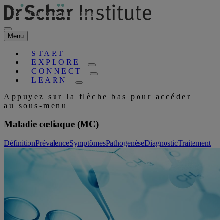
Passer au contenu principal
Menu
START
EXPLORE
CONNECT
LEARN
Appuyez sur la flèche bas pour accéder
au sous-menu
Maladie cœliaque (MC)
Définition
Prévalence
Symptômes
Pathogenèse
Diagnostic
Traitement