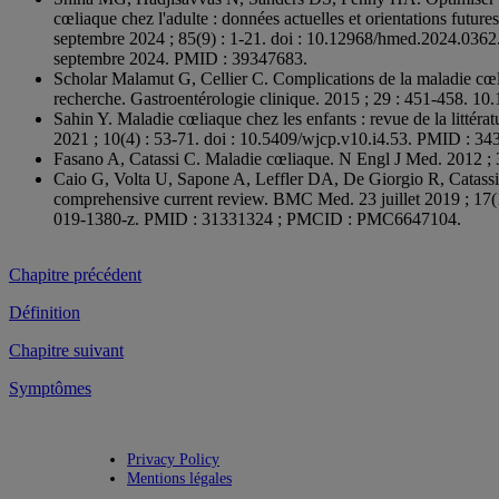
cœliaque chez l'adulte : données actuelles et orientations futu
septembre 2024 ; 85(9) : 1-21. doi : 10.12968/hmed.2024.0362.
septembre 2024. PMID : 39347683.
Scholar Malamut G, Cellier C. Complications de la maladie cœli
recherche. Gastroentérologie clinique. 2015 ; 29 : 451-458. 10
Sahin Y. Maladie cœliaque chez les enfants : revue de la littératu
2021 ; 10(4) : 53-71. doi : 10.5409/wjcp.v10.i4.53. PMID :
Fasano A, Catassi C. Maladie cœliaque. N Engl J Med. 2012 ; 
Caio G, Volta U, Sapone A, Leffler DA, De Giorgio R, Catassi 
comprehensive current review. BMC Med. 23 juillet 2019 ; 17(1
019-1380-z. PMID : 31331324 ; PMCID : PMC6647104.
Chapitre précédent
Définition
Chapitre suivant
Symptômes
Privacy Policy
Mentions légales