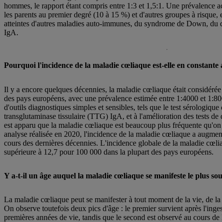
hommes, le rapport étant compris entre 1:3 et 1,5:1. Une prévalence 
les parents au premier degré (10 à 15 %) et d'autres groupes à risque, 
atteintes d'autres maladies auto-immunes, du syndrome de Down, du di
IgA.
Pourquoi l'incidence de la maladie cœliaque est-elle en constant
Il y a encore quelques décennies, la maladie cœliaque était considér
des pays européens, avec une prévalence estimée entre 1:4000 et 1:
d'outils diagnostiques simples et sensibles, tels que le test sérologique
transglutaminase tissulaire (TTG) IgA, et à l'amélioration des tests de 
est apparu que la maladie cœliaque est beaucoup plus fréquente qu'on 
analyse réalisée en 2020, l'incidence de la maladie cœliaque a augm
cours des dernières décennies. L'incidence globale de la maladie cœl
supérieure à 12,7 pour 100 000 dans la plupart des pays européens.
Y a-t-il un âge auquel la maladie cœliaque se manifeste le plus so
La maladie cœliaque peut se manifester à tout moment de la vie, de la
On observe toutefois deux pics d'âge : le premier survient après l'ing
premières années de vie, tandis que le second est observé au cours de