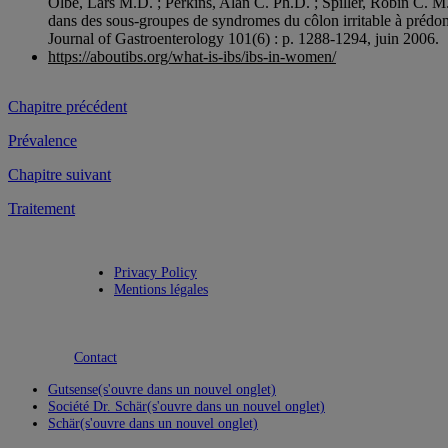
Olbe, Lars M.D. ; Perkins, Alan C. Ph.D. ; Spiller, Robin C. M.
dans des sous-groupes de syndromes du côlon irritable à préd
Journal of Gastroenterology 101(6) : p. 1288-1294, juin 2006.
https://aboutibs.org/what-is-ibs/ibs-in-women/
Chapitre précédent
Prévalence
Chapitre suivant
Traitement
Privacy Policy
Mentions légales
Contact
Gutsense
(s'ouvre dans un nouvel onglet)
Société Dr. Schär
(s'ouvre dans un nouvel onglet)
Schär
(s'ouvre dans un nouvel onglet)