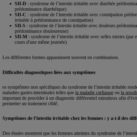
SII-D
: syndrome de l’intestin irritable avec diarrhée prédominan
prédominance diarrhéique)
SII-C
: syndrome de l’intestin irritable avec constipation prédo
irritable à prédominance de constipation)
SII-S
: syndrome de l’intestin irritable avec douleurs prédominan
prédominance douloureuse)
SII-M
: syndrome de l’intestin irritable avec selles mixtes (par 
cours d'une même journée)
Les différentes formes apparaissent souvent en combinaison.
Difficultés diagnostiques liées aux symptômes
es symptômes non spécifiques du syndrome de l’intestin irritable rendent
maladies gastro-intestinales telles que
la maladie cœliaque
ou
la sensib
important de procéder à un diagnostic différentiel minutieux afin d'évit
permettre un traitement ciblé.
Symptômes de l’intestin irritable chez les femmes : y a-t-il des dif
Des études montrent que les femmes atteintes du syndrome de l’intestin