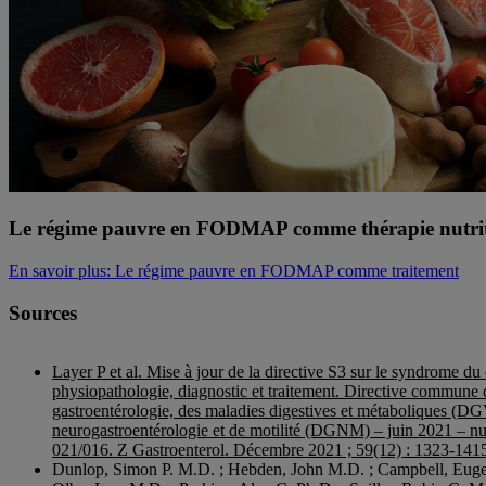
Le régime pauvre en FODMAP comme thérapie nutrit
En savoir plus
: Le régime pauvre en FODMAP comme traitement
Sources
Layer P et al. Mise à jour de la directive S3 sur le syndrome du c
physiopathologie, diagnostic et traitement. Directive commune 
gastroentérologie, des maladies digestives et métaboliques (DG
neurogastroentérologie et de motilité (DGNM) – juin 2021 – 
021/016. Z Gastroenterol. Décembre 2021 ; 59(12) : 1323-141
Dunlop, Simon P. M.D. ; Hebden, John M.D. ; Campbell, Euge