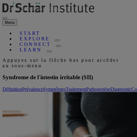
Passer au contenu principal
Menu
START
EXPLORE
CONNECT
LEARN
Appuyez sur la flèche bas pour accéder
au sous-menu
Syndrome de l'intestin irritable (SII)
Définition
Prévalence
Symptômes
Traitement
Pathogenèse
Diagnostic
Co