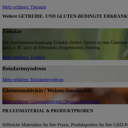
Mehr erfahren
: Therapie
Weitere GETREIDE- UND GLUTEN-BEDINGTE ERKRANK
Zöliakie
Die Autoimmunerkrankung Zöliakie (früher: Sprue) ist eine Glutenunve
kann, z. B. auch als Dermatitis Herpetiformis Duhring.
Mehr erfahren
: Zöliakie
Reizdarmsyndrom
Mehr erfahren
: Reizdarmsyndrom
Glutensensitivität / Weizen-Sensitivität
Mehr erfahren
: Glutensensitivität / Weizen-Sensitivität
PRAXISMATERIAL & PRODUKTPROBEN
Hilfreiche Materialien für Ihre Praxis, Produktproben für Ihre GRD-Pa