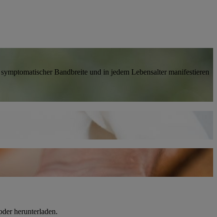
er symptomatischer Bandbreite und in jedem Lebensalter manifestieren
oder herunterladen.