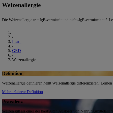
Weizenallergie
Die Weizenallergie tritt IgE-vermittelt und nicht-IgE-vermittelt auf. Le
Start
/
Learn
/
GRD
/
Weizenallergie
Definition
Weizenallergie definieren heißt Weizenallergie differenzieren: Lerne
Mehr erfahren
: Definition
Prävalenz
Weizen gilt als einer der häufigsten Auslöser von Nahrungsmittelallerg