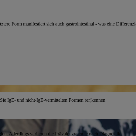
tztere Form manifestiert sich auch gastrointestinal - was eine Differenzi
n Sie IgE- und nicht-IgE-vermittelten Formen (er)kennen.
ien. Allerdings variieren die Prävalenzraten je nach Diagnostik.