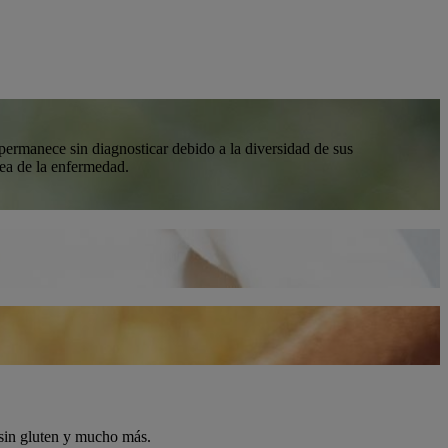
permanece sin diagnosticar debido a la diversidad de sus
nea de la enfermedad.
a sin gluten y mucho más.