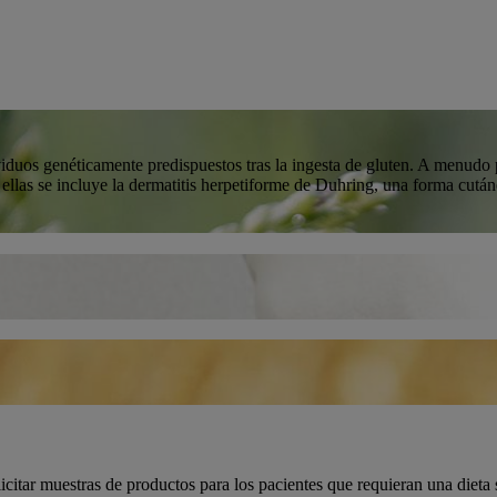
iduos genéticamente predispuestos tras la ingesta de gluten. A menudo 
 ellas se incluye la dermatitis herpetiforme de Duhring, una forma cutá
olicitar muestras de productos para los pacientes que requieran una diet