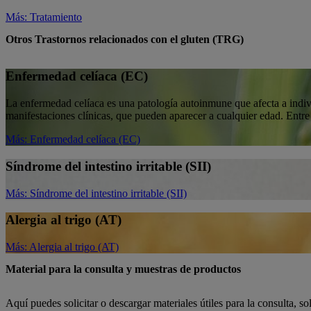
Más
: Tratamiento
Otros Trastornos relacionados con el gluten (TRG)
Enfermedad celíaca (EC)
La enfermedad celíaca es una patología autoinmune que afecta a indiv
manifestaciones clínicas, que pueden aparecer a cualquier edad. Entre
Más
: Enfermedad celíaca (EC)
Síndrome del intestino irritable (SII)
Más
: Síndrome del intestino irritable (SII)
Alergia al trigo (AT)
Más
: Alergia al trigo (AT)
Material para la consulta y muestras de productos
Aquí puedes solicitar o descargar materiales útiles para la consulta, s