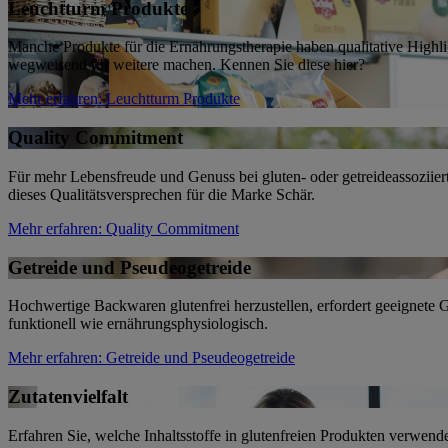
Leuchtturm Produkte
Manche Produkte für die Ernährungstherapie haben qualitative Highlig
wegweisend für weitere machen. Kennen Sie diese hier?
Mehr erfahren
: Leuchtturm Produkte
Quality Commitment
Für mehr Lebensfreude und Genuss bei gluten- oder getreideassoziier
dieses Qualitätsversprechen für die Marke Schär.
Mehr erfahren
: Quality Commitment
Getreide und Pseudeogetreide
Hochwertige Backwaren glutenfrei herzustellen, erfordert geeignete 
funktionell wie ernährungsphysiologisch.
Mehr erfahren
: Getreide und Pseudeogetreide
Zutatenvielfalt
Erfahren Sie, welche Inhaltsstoffe in glutenfreien Produkten verwen