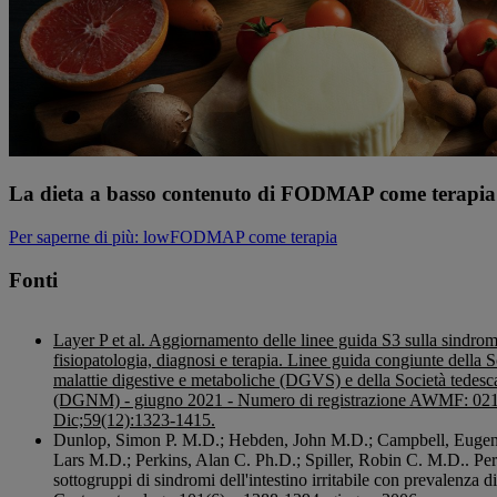
La dieta a basso contenuto di FODMAP come terapia 
Per saperne di più
: lowFODMAP come terapia
Fonti
Layer P et al. Aggiornamento delle linee guida S3 sulla sindrome d
fisiopatologia, diagnosi e terapia. Linee guida congiunte della S
malattie digestive e metaboliche (DGVS) e della Società tedesca
(DGNM) - giugno 2021 - Numero di registrazione AWMF: 021/
Dic;59(12):1323-1415.
Dunlop, Simon P. M.D.; Hebden, John M.D.; Campbell, Eugen
Lars M.D.; Perkins, Alan C. Ph.D.; Spiller, Robin C. M.D.. Per
sottogruppi di sindromi dell'intestino irritabile con prevalenza 