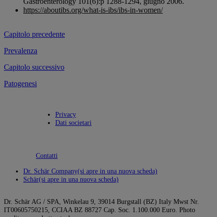
Gastroenterology 101(6):p 1288-1294, giugno 2006.
https://aboutibs.org/what-is-ibs/ibs-in-women/
Capitolo precedente
Prevalenza
Capitolo successivo
Patogenesi
Privacy
Dati societari
Contatti
Dr. Schär Company
(si apre in una nuova scheda)
Schär
(si apre in una nuova scheda)
Dr. Schär AG / SPA, Winkelau 9, 39014 Burgstall (BZ) Italy Mwst Nr.
IT00605750215, CCIAA BZ 88727 Cap. Soc. 1.100.000 Euro. Photo