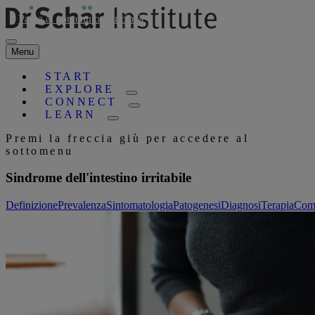
Passa al contenuto principale
Menu
START
EXPLORE
CONNECT
LEARN
Premi la freccia giù per accedere al
sottomenu
Sindrome dell'intestino irritabile
Definizione
Prevalenza
Sintomatologia
Patogenesi
Diagnosi
Terapia
Como