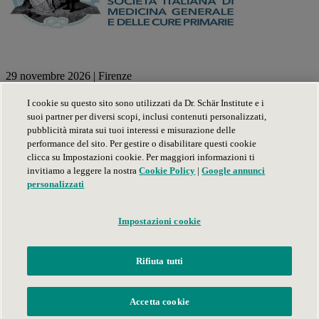
29 novembre 2026
| Firenze
SIMG
I cookie su questo sito sono utilizzati da Dr. Schär Institute e i
suoi partner per diversi scopi, inclusi contenuti personalizzati,
pubblicità mirata sui tuoi interessi e misurazione delle
Per saperne di più
(si apre in una nuova scheda)
performance del sito. Per gestire o disabilitare questi cookie
clicca su Impostazioni cookie. Per maggiori informazioni ti
Privacy
invitiamo a leggere la nostra
Cookie Policy
|
Google annunci
Dati societari
personalizzati
Impostazioni cookie
Contatti
Dr. Schär Company
(si apre in una nuova scheda)
Schär
(si apre in una nuova scheda)
Rifiuta tutti
Dr. Schär AG / SPA, Winkelau 9, 39014 Burgstall (BZ) Italy Mwst Nr.
Accetta cookie
IT00605750215, CCIAA BZ 88727 Cap. Soc. 1.100.000 Euro. Photo
credit: www.shutterstock.com