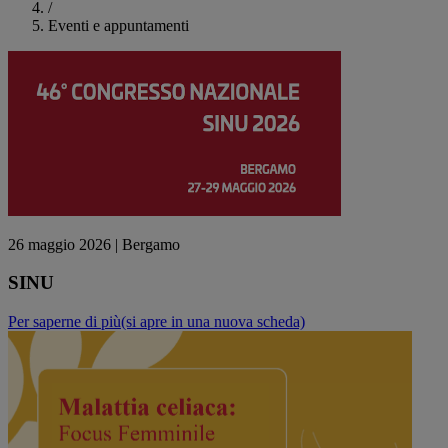
/
Eventi e appuntamenti
26 maggio 2026
| Bergamo
SINU
Per saperne di più
(si apre in una nuova scheda)